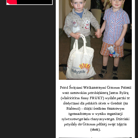
Przed Świętami Wielkanocnymi Centrum Polonii
wraz tarnowskim przedsiębiorcą Janem Bylicą
(właścicielem firmy FRUKT) wysłało paczki ze
słodyczami dla polskich sierot w Grodnie (na
Białorusi) - dzięki środkom finansowym
zgromadzonym w wyniku organizacji
sylwestrowego balu charytatywnego. Dzieciaki
przysłały do Centrum później swoje zdjęcia
(obok).