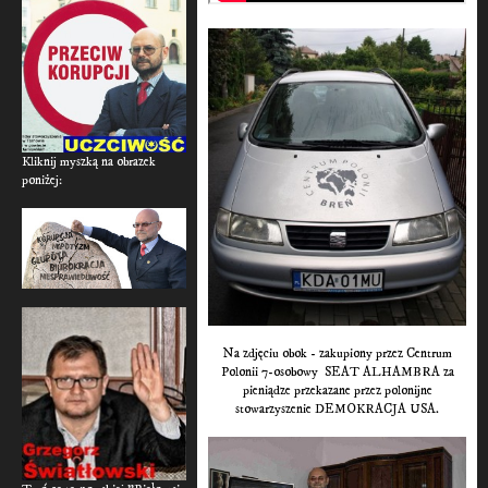
Kliknij myszką na obrazek
poniżej:
Na zdjęciu obok - zakupiony przez Centrum
Polonii 7-osobowy SEAT ALHAMBRA za
pieniądze przekazane przez polonijne
stowarzyszenie DEMOKRACJA USA.