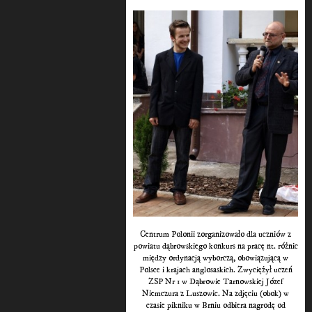
Centrum Polonii zorganizowało dla uczniów z
powiatu dąbrowskiego konkurs na pracę nt. różnic
między ordynacją wyborczą, obowiązującą w
Polsce i krajach anglosaskich. Zwyciężył uczeń
ZSP Nr 1 w Dąbrowie Tarnowskiej Józef
Niemczura z Luszowic. Na zdjęciu (obok) w
czasie pikniku w Brniu odbiera nagrodę od