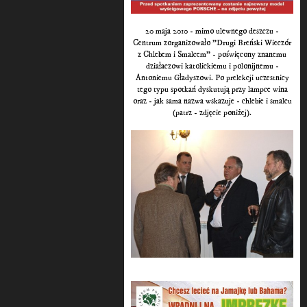
20 maja 2010 - mimo ulewnego deszczu -
Centrum zorganizowało "Drugi Breński Wieczór
z Chlebem i Smalcem" - poświęcony znanemu
działaczowi katolickiemu i polonijnemu -
Antoniemu Gładyszowi. Po prelekcji uczestnicy
tego typu spotkań dyskutują przy lampce wina
oraz - jak sama nazwa wskazuje - chlebie i smalcu
(patrz - zdjęcie poniżej).