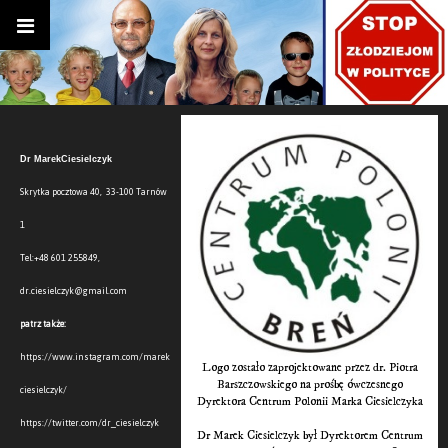
Dr MarekCiesielczyk
Skrytka pocztowa 40, 33-100 Tarnów
1
Tel:+48 601 255849,
dr.ciesielczyk@gmail.com
patrz także:
https://www.instagram.com/marek
Logo zostało zaprojektowane przez dr. Piotra
Barszczowskiego na prośbę ówczesnego
ciesielczyk/
Dyrektora Centrum Polonii Marka Ciesielczyka
https://twitter.com/dr_ciesielczyk
Dr Marek Ciesielczyk był Dyrektorem Centrum