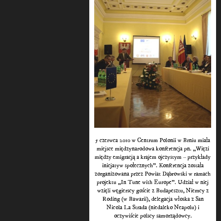
5 czerwca 2010 w Centrum Polonii w Brniu miała
miejsce międzynarodowa konferencja pn. „Więzi
między emigracją a krajem ojczystym – przykłady
inicjatyw społecznych”. Konferencja została
zorganizowana przez Powiat Dąbrowski w ramach
projektu „In Tune with Europe”. Udział w niej
wzięli węgierscy goście z Budapesztu, Niemcy z
Roding (w Bawarii), delegacja włoska z San
Nicola La Strada (niedaleko Neapolu) i
oczywiście polscy samorządowcy.