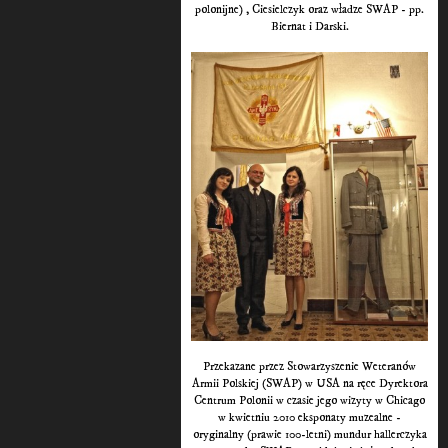
polonijne) , Ciesielczyk oraz władze SWAP - pp.
Biernat i Darski.
Przekazane przez Stowarzyszenie Weteranów
Armii Polskiej (SWAP) w USA na ręce Dyrektora
Centrum Polonii w czasie jego wizyty w Chicago
w kwietniu 2010 eksponaty muzealne -
oryginalny (prawie 100-letni) mundur hallerczyka