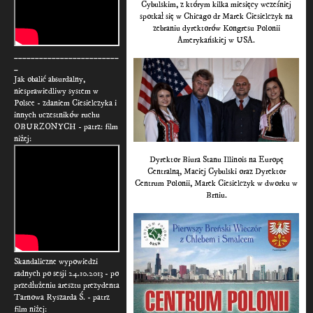
Cybulskim, z którym kilka miesięcy wcześniej
spotkał się w Chicago dr Marek Ciesielczyk na
zebraniu dyrektorów Kongresu Polonii
Amerykańskiej w USA.
_________________________
_
Jak obalić absurdalny,
niesprawiedliwy system w
Polsce - zdaniem Ciesielczyka i
innych uczestników ruchu
OBURZONYCH - patrz: film
niżej:
Dyrektor Biura Stanu Illinois na Europę
Centralną, Maciej Cybulski oraz Dyrektor
Centrum Polonii, Marek Ciesielczyk w dworku w
Brniu.
Skandaliczne wypowiedzi
radnych po sesji 24.10.2013 - po
przedłużeniu aresztu prezydenta
Tarnowa Ryszarda Ś. - patrz
film niżej: