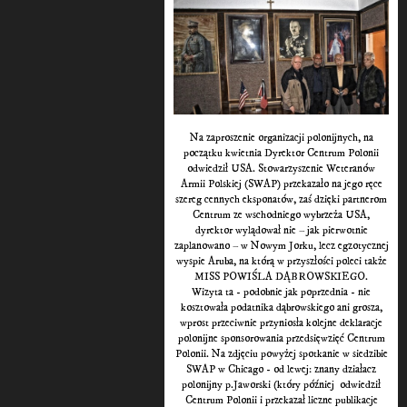
Na zaproszenie organizacji polonijnych, na
początku kwietnia Dyrektor Centrum Polonii
odwiedził USA. Stowarzyszenie Weteranów
Armii Polskiej (SWAP) przekazało na jego ręce
szereg cennych eksponatów, zaś dzięki partnerom
Centrum ze wschodniego wybrzeża USA,
dyrektor wylądował nie – jak pierwotnie
zaplanowano – w Nowym Jorku, lecz egzotycznej
wyspie Aruba, na którą w przyszłości poleci także
MISS POWIŚLA DĄBROWSKIEGO.
Wizyta ta - podobnie jak poprzednia - nie
kosztowała podatnika dąbrowskiego ani grosza,
wprost przeciwnie przyniosła kolejne deklaracje
polonijne sponsorowania przedsięwzięć Centrum
Polonii. Na zdjęciu powyżej spotkanie w siedzibie
SWAP w Chicago - od lewej: znany działacz
polonijny p.Jaworski (który później odwiedził
Centrum Polonii i przekazał liczne publikacje