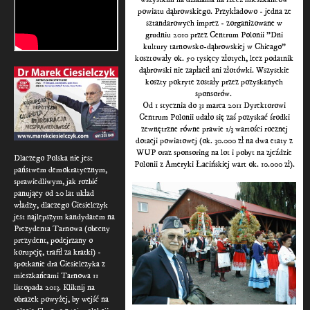
powiatu dąbrowskiego. Przykładowo - jedna ze
sztandarowych imprez - zorganizowane w
grudniu 2010 przez Centrum Polonii "Dni
kultury tarnowsko-dąbrowskiej w Chicago"
kosztowały ok. 50 tysięcy złotych, lecz podatnik
dąbrowski nie zapłacił ani złotówki. Wszystkie
koszty pokryte zostały przez pozyskanych
sponsorów.
Od 1 stycznia do 31 marca 2011 Dyrektorowi
Centrum Polonii udało się zaś pozyskać środki
zewnętrzne równe prawie 1/3 wartości rocznej
dotacji powiatowej (ok. 30.000 zł na dwa etaty z
WUP oraz sponsoring na lot i pobyt na zjeździe
Dlaczego Polska nie jest
Polonii z Ameryki Łacińskiej wart ok. 10.000 zł).
państwem demokratycznym,
sprawiedliwym, jak rozbić
panujący od 20 lat układ
władzy, dlaczego Ciesielczyk
jest najlepszym kandydatem na
Prezydenta Tarnowa (obecny
prezydent, podejrzany o
korupcję, trafił za kratki) -
spotkanie dra Ciesielczyka z
mieszkańcami Tarnowa 11
listopada 2013. Kliknij na
obrazek powyżej, by wejść na