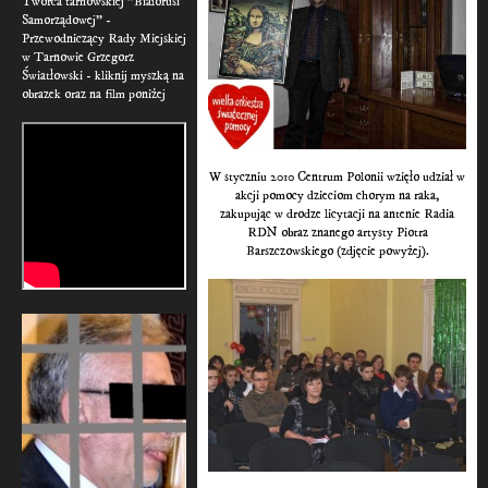
Twórca tarnowskiej "Białorusi
Samorządowej" -
Przewodniczący Rady Miejskiej
w Tarnowie Grzegorz
Światłowski - kliknij myszką na
obrazek oraz na film poniżej
W styczniu 2010 Centrum Polonii wzięło udział w
akcji pomocy dzieciom chorym na raka,
zakupując w drodze licytacji na antenie Radia
RDN obraz znanego artysty Piotra
Barszczowskiego (zdjęcie powyżej).