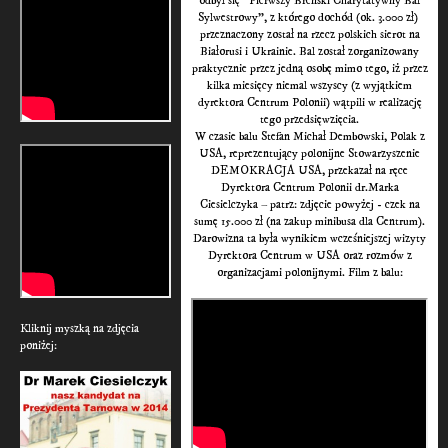
odbył się "Pierwszy Breński Charytatywny Bal
Sylwestrowy", z którego dochód (ok. 3.000 zł)
przeznaczony został na rzecz polskich sierot na
Białorusi i Ukrainie. Bal został zorganizowany
praktycznie przez jedną osobę mimo tego, iż przez
kilka miesięcy niemal wszyscy (z wyjątkiem
dyrektora Centrum Polonii) wątpili w realizację
tego przedsięwzięcia.
W czasie balu Stefan Michał Dembowski, Polak z
USA, reprezentujący polonijne Stowarzyszenie
DEMOKRACJA USA, przekazał na ręce
Dyrektora Centrum Polonii dr.Marka
Ciesielczyka – patrz: zdjęcie powyżej - czek na
sumę 15.000 zł (na zakup minibusa dla Centrum).
Darowizna ta była wynikiem wcześniejszej wizyty
Dyrektora Centrum w USA oraz rozmów z
organizacjami polonijnymi. Film z balu:
Kliknij myszką na zdjęcia
poniżej: