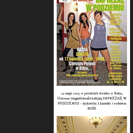
29 maja 2010, w piwnicach dworku w Brniu,
Centrum zorganizowało kolejną IMPREZKĘ W
PODZIEMIU - dyskotekę z karaoke i wyborem
MISS.