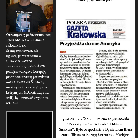
chomikuj.pl/centrum.polonii
Obradująca 7 października 2013
Rada Miejska w Tarnowie
całkowicie się
skompromitowała, nie
ogłaszając referendum w
sprawie odwołania
aresztowanego przez ABW i
podejrzewanego o korupcję
przez prokuraturę prezydenta
miasta Ryszarda Ś. Kliknij
myszką na zdjęcie wyżej (na
którym jest M.Ciesielczyk na
sesji), by otworzyć artykuł na
ten temat.
4 marca 2010 Centrum Polonii zorganizowało
"Pierwszy Breński Wieczór z Chlebem i
Smalcem". Było to spotkanie z Dyrektorem Biura
Stanu Illinois na Europę Centralną - Maciejem