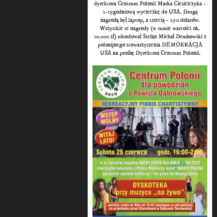
dyrektora Centrum Polonii Marka Ciesielczyka -
2-tygodniową wycieczkę do USA. Drugą
nagrodą był laptop, a trzecią - 250 dolarów.
Wszystkie te nagrody (w sumie wartości ok.
10.000 zł) ufundował Stefan Michał Dembowski z
polonijnego stowarzyszenia DEMOKRACJA
USA na prośbę Dyrektora Centrum Polonii.