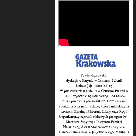
Powiat dąbrowski:
dyskusja o Katyniu w Centrum Polonii
Łukasz Jaje 2010-06-27
W poniedziałek o godz. 11 w Centrum Polonii w
Brniu rozpocznie się konferencja pod hasłem
"Trzy pokolenia pokatyńskie". Uczestnikami
spotkania będą m.in. Polacy, którzy mieszkają na
terenach Ukrainy, Białorusi, Litwy oraz Rosji.
Organizatorzy zaprosili ciekawych prelegentów -
Mateusza Szpytmę z Instytutu Pamięci
Narodowej, Aleksandrę Arkusz z Instytutu
Historii Uniwersytetu Jagiellońskiego, Manfreda