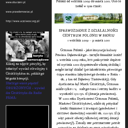
Polonii od września 2009 do marca 2011. Oto co
www.oburzeni.pl
zrobił w tym czasie:
www.prawdemowiac.pl
http://www.uczciwosc.org.pl/
SPRAWOZDANIE Z DZIAŁALNOŚCI
CENTRUM POLONII W BRNIU
1 września 2009 – 31 marca 2011
Centrum Polonii - jako instytucja kultury
Powiatu Dąbrowskiego - zaczęło formalnie istnieć
1. września 2009 roku, lecz praktycznie dopiero
Kliknij na zdjęcie powyżej, by
od stycznia 2010 dysponowało własną siedzibą i
zobaczyć wywiad telewizyjny z
mogło zacząć działać (po zakończeniu pierwszego
Ciesielczykiem nt. polskiego
etapu remontu zabytkowego dworku w Brniu -
bieguna korupcji.
ok. 5 km od Dąbrowy Tarnowskiej). Gdy
Dlaczego warto poprzeć
dyrektorem był Marek Ciesielczyk, Centrum
OBURZONYCH - wywiad
miało tylko 1 ¼ stałego etatu i roczny budżet w
dra Ciesielczyka dla Radio
wysokości 150 tys. zł (dotacja powiatowa).
FAMA:
W 2010 roku Dyrektorowi Centrum Polonii,
Markowi Ciesielczykowi, udało się pozyskać
środki finansowe z zewnątrz (gotówkowe i
rzeczowe darowizny) wartości ok. 120 tys. zł (a
więc prawie równej całkowitej rocznej dotacji
powiatowej!). Zostały one przeznaczone przede
wszystkim na działania na rzecz mieszkańców