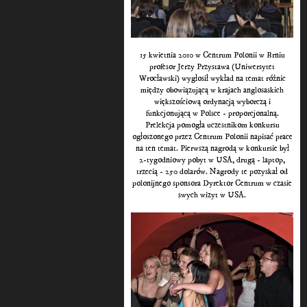
15 kwietnia 2010 w Centrum Polonii w Brniu
profesor Jerzy Przystawa (Uniwersytet
Wrocławski) wygłosił wykład na temat różnic
między obowiązującą w krajach anglosaskich
większościową ordynacją wyborczą i
funkcjonującą w Polsce - proporcjonalną.
Prelekcja pomogła uczestnikom konkursu
ogłoszonego przez Centrum Polonii napisać prace
na ten temat. Pierwszą nagrodą w konkursie był
2-tygodniowy pobyt w USA, drugą - laptop,
trzecią - 250 dolarów. Nagrody te pozyskał od
polonijnego sponsora Dyrektor Centrum w czasie
swych wizyt w USA.