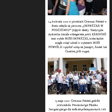
24 kwietnia 2010 w piwnicach Centrum Polonii w
Brniu odbyła się pierwsza „IMPREZKA W
PODZIEMIU” (zdjęcie obok). Tradycyjna
dyskoteka została wzbogacona przez KARAOKE
oraz wybór MISS IMPREZKI, która będzie
mogła wziąć udział w wyborach MISS
POWIŚLA i spędzić urlop na Jamajce, Arubie lub
Curacao, jeśli wygra.
13 maja 2010 Centrum Polonii gościło
uczestników Powiatowego Pikniku
Integracyjnego dla osób niepełnosprawnych i ich