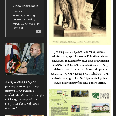
Jesienią 2009 - oprócz tworzenia podstaw
administracyjnych Centrum Polonii (mnóstwo
zarządzeń, regulaminów etc.) oraz prowadzenia
remontu siedziby Centrum (dworku w Brniu),
udało się zlokalizować i częściowo skopiować
archiwum rodzinne Konopków - właścicieli dóbr
w Brniu do 1945 roku. Na zdjęciu obok jedna z
Kliknij myszką na zdjęcie
rzeźb, które niegdyś zdobiły park w Brniu.
powyżej, a zobaczysz relację
filmową TVP Polonia z
wykładu dr. Marka Ciesielczyka
w Chicago w 2009 roku, w
którym wzięło udział ponad
600 osób!