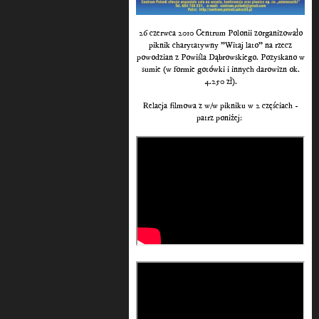
26 czerwca 2010 Centrum Polonii zorganizowało
piknik charytatywny "Witaj lato" na rzecz
powodzian z Powiśla Dąbrowskiego. Pozyskano w
sumie (w formie gotówki i innych darowizn ok.
4.250 zł).
Relacja filmowa z w/w pikniku w 2 częściach -
patrz poniżej: