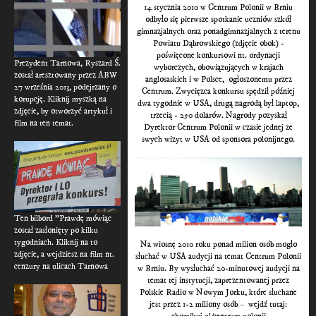
14 stycznia 2010 w Centrum Polonii w Brniu
odbyło się pierwsze spotkanie uczniów szkół
gimnazjalnych oraz ponadgimnazjalnych z terenu
Powiatu Dąbrowskiego (zdjęcie obok) -
poświęcone konkursowi nt. ordynacji
Prezydent Tarnowa, Ryszard Ś.
wyborczych, obowiązujących w krajach
został aresztowany przez ABW
anglosaskich i w Polsce, ogłoszonemu przez
27 września 2013, podejrzany o
Centrum. Zwycięzca konkursu spędził później
korupcję. Kliknij myszką na
dwa tygodnie w USA, drugą nagrodą był laptop,
zdjęcie, by otworzyć artykuł i
trzecią - 250 dolarów. Nagrody pozyskał
film na ten temat.
Dyrektor Centrum Polonii w czasie jednej ze
swych wizyt w USA od sponsora polonijnego.
Ten bilbord "Prawdę mówiąc
został zasłonięty po kilku
tygodniach. Kliknij na to
Na wiosnę 2010 roku ponad milion osób mogło
zdjęcie, a wejdziesz na film nt.
słuchać w USA audycji na temat Centrum Polonii
cenzury na ulicach Tarnowa
w Brniu. By wysłuchać 20-minutowej audycji na
temat tej instytucji, zaprezentowanej przez
Polskie Radio w Nowym Jorku, które słuchane
jest przez 1-2 miliony osób – wejdź tutaj: