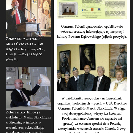
Centrum Polonii opracowało i opublikowało
wówczas broszurę informującą o tej instytucji
kultury Powiatu Dąbrowskiego (zdjęcie powyżej).
Zobacz film z wykładu dr.
Marka Ciesielczyka w Los
Angeles w lutym 2013 roku,
klikając myszką na zdjęcie
powyżej.
W październiku 2009 roku - na zaproszenie
organizacji polonijnych – gościł w USA Dyrektor
Centrum Polonii dr Marek Ciesielczyk. W ciągu
Zobacz relację filmową z
swej dwutygodniowej wizyty (za którą ani
wykładu dr. Marka Ciesielczyka
Powiat, ani samo Centrum nie zapłaciło ani
w Phoenix, w Arizonie w
grosza) za oceanem spotkał się z Polonią
styczniu 2013 roku, klikając
amerykańską w czterech stanach: Illinois, Nowy
myszką na zdjęcie powyżej.