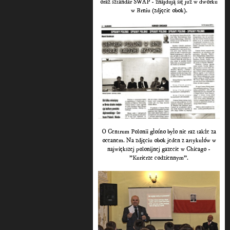
oraz sztandar SWAP - znajdują się już w dworku
w Brniu (zdjęcie obok).
O Centrum Polonii głośno było nie raz także za
oceanem. Na zdjęciu obok jeden z artykułów w
największej polonijnej gazecie w Chicago -
"Kurierze codziennym".