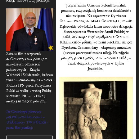
relację filmową z tej prelekcji.
Jeszcze zanim Centrum Polonii formalnie
powstało, rozpoczęła się konkretna działalność z
nim związana. Na zaproszenie Dyrektora
Centrum Polonii, dr. Marka Ciesielczyka, Powiśle
Dąbrowskie odwiedziła latem 2009 roku delegacja
Stowarzyszenia Weteranów Armii Polskiej w
USA, deklarując chęć współpracy z Centrum.
Kilka miesięcy później weterani przekazali na ręce
Dyrektora Centrum dary - eksponaty muzealne
(o czym przeczytać można niżej). Na zdjęciu
Zobacz film z wręczenia
powyżej jeden z gości, polski weteran z USA, w
dr.Ciesielczykowi jednego z
czasie dożynek powiatowych w Ujściu
nawyższych odznaczeń
Jezuickim.
państwowych - Krzyża
Wolności i Solidarności, którym
został uhonorowany na wniosek
Prezesa IPN przez Prezydenta
Polski za walkę o wolną Polskę
w czasach PRL-u - kliknij
myszką na zdjęcie powyżej.
Dr Ciesielczyk pierwszy
pokazał przed kamerami w
USA donosy TW BOLKA -
patrz film poniżej: