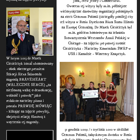
Jork, New Jersey i Connecticut.
Owocem tej wizyty były m.in. późniejsze
wielotysięczne darowizny organizacji polonijnych
na rzecz Centrum Polonii (szczegóły poniżej) czy
też wizyta w Brniu Dyrektora Biura Stanu Illinois
na Europę Centralną. Dr Marek Ciesielczyk był
m.in. gościem honorowym na zebraniu
Stowarzyszenia Weteranów Armii Polskiej w
Chicago - na zdjęciu: po prawej stronie
Ciesielczyka - Naczelny Komendant SWAP w
USA i Kanadzie - Wincenty Knapczyk.
W lutym 2013 dr Marek
Ciesielczyk został uhonorowany
- obok obecnego premiera
Szkocji Alexa Salmonda
nagrodą BRAVEHEART
(WALECZNE SERCE) „za
niezłomną walkę o demokrację,
wolność i prawdę" jako
redaktor naczelny pisma i
portalu PRAWDĘ MÓWIĄC
- klikając na zdjęcie powyżej,
obejrzysz relację filmową z
wręczenia tej nagrody.
31 grudnia 2009 / 1 stycznia 2010 w siedzibie
Centrum Polonii, zabytkowym dworku w Brniu