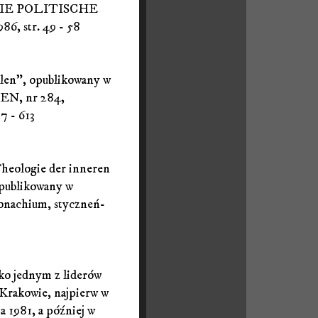
ie DIE POLITISCHE
6, str. 49 - 58
olen", opublikowany w
EN, nr 284,
7 - 613
Theologie der inneren
opublikowany w
nachium, styczneń-
ko jednym z liderów
 Krakowie, najpierw w
1981, a później w