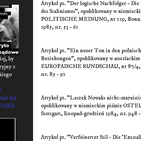
Artykuł pt. "Der logische Nachfolger - Die
des Stalinismus", opublikowany w niemiec
POLITISCHE MEINUNG, nr 219, Bonn, m
1985, str. 53 - 61
Artykuł pt. "Ein neuer Ton in den polnisc
Beziehungen", opublikowany w austriackim
żej, by
EUROPAISCHE RUNDSCHAU, nr 87/4, Wie
zyjny z
str. 85 - 92
kiego
ć
Artykuł pt. "Leszek Nowaks nicht-marxisti
ad dra
opublikowany w niemieckim piśmie OSTEU
o FAMA:
Stuttgart, listopad-grudzień 1984, str. 948 
Artykuł pt. "Verfeinerter Stil - Die 'Entstal