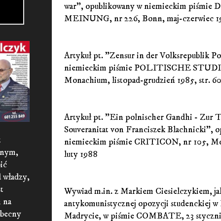
war", opublikowany w niemieckim piśm
MEINUNG, nr 226, Bonn, maj-czerwiec 198
Artykuł pt. "Zensur in der Volksrepublik P
niemieckim piśmie POLITISCHE STUDI
Monachium, listopad-grudzień 1985, str. 60
Artykuł pt. "Ein polnischer Gandhi - Zur 
Souveranitat von Franciszek Blachnicki", 
t
niemieckim piśmie CRITICON, nr 105, Mo
znym,
luty 1988
ić
d władzy,
t
Wywiad m.in. z Markiem Ciesielczykiem, ja
 na
antykomunistycznej opozycji studenckiej w
obecny
Madrycie, w piśmie COMBATE, 23 stycznia 