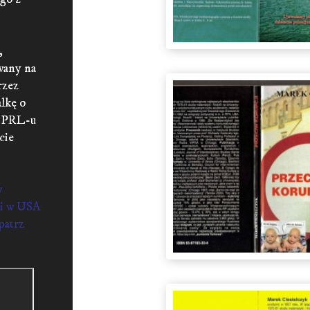
,
wany na
rzez
lkę o
h PRL-u
cie
y
mi w USA
atrz