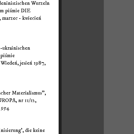
 leninistischen Wurzeln
kim piśmie DIE
arzec - kwiecień
h-ukrainischen
 piśmie
deń, jesień 1987,
scher Materialismus",
ROPA, nr 11/12,
- 954
inisierung', die keine