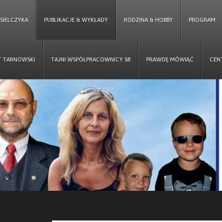
ESIELCZYKA
PUBLIKACJE & WYKŁADY
RODZINA & HOBBY
PROGRAM
T TARNOWSKI
TAJNI WSPÓŁPRACOWNICY SB
PRAWDĘ MÓWIĄĆ
CEN