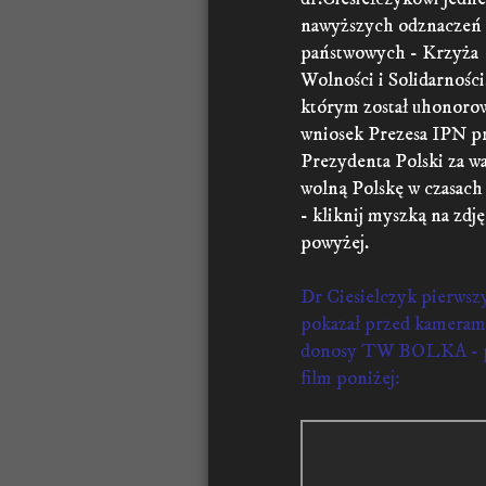
nawyższych odznaczeń
państwowych - Krzyża
Wolności i Solidarności
którym został uhonoro
wniosek Prezesa IPN p
Prezydenta Polski za wa
wolną Polskę w czasac
- kliknij myszką na zdję
powyżej.
Dr Ciesielczyk pierwsz
pokazał przed kamera
donosy TW BOLKA - p
film poniżej: