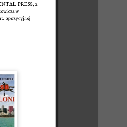
ENTAL PRESS, 2
towicza w
. opozycyjnej