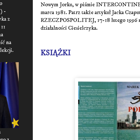
o
Nowym Jorku, w piśmie INTERCONTIN
) -
marca 1981. Patrz także artykuł Jacka Czapu
yka z
RZECZPOSPOLITEJ, 17-18 lutego 1996 nt
 11
działalności Ciesielczyka.
na
ść na
lekcji.
KSIĄŻKI
a
ego z