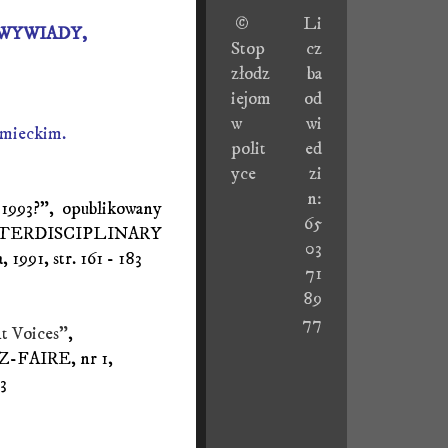
©
Li
 WYWIADY,
Stop
cz
złodz
ba
iejom
od
w
wi
emieckim.
polit
ed
yce
zi
n:
l 1993?", opublikowany
65
INTERDISCIPLINARY
03
1991, str. 161 - 183
71
89
77
t Voices"
,
Z-FAIRE, nr 1,
3