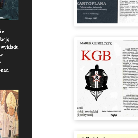
ie
lację
 wykładu
 w
w
onad