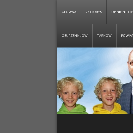
GŁÓWNA
ŻYCIORYS
OPINIE NT CI
OBURZENI/ JOW
TARNÓW
POWIA