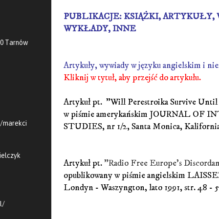
PUBLIKACJE: KSIĄŻKI, ARTYKUŁY,
WYKŁADY, INNE
00 Tarnów
Artykuły, wywiady w języku angielskim i ni
Kliknij w tytuł, aby przejść do artykułu.
Artykuł pt. "Will Perestroika Survive Unti
w piśmie amerykańskim JOURNAL OF 
m/marekci
STUDIES, nr 1/2, Santa Monica, Kalifornia, 
ielczyk
Artykuł pt.
"Radio Free Europe's Discordan
opublikowany w piśmie angielskim LAISSE
Londyn - Waszyngton, lato 1991, str. 48 - 5
l/