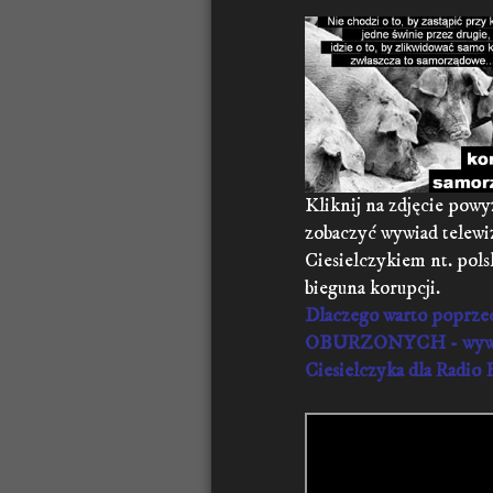
Kliknij na zdjęcie powy
zobaczyć wywiad telewi
Ciesielczykiem nt. pols
bieguna korupcji.
Dlaczego warto poprze
OBURZONYCH - wywi
Ciesielczyka dla Radi