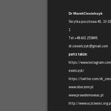
Dr MarekCiesielczyk
Skrytka pocztowa 40, 33-1
1
Tel:+48 601 255849,
dr.ciesielczyk@gmail.com
patrz także:
https://www.instagram.co
esielczyk/
https://twitter.com/dr_cies
www.oburzeni.pl
www.prawdemowiac.pl
http://www.uczciwosc.org.p